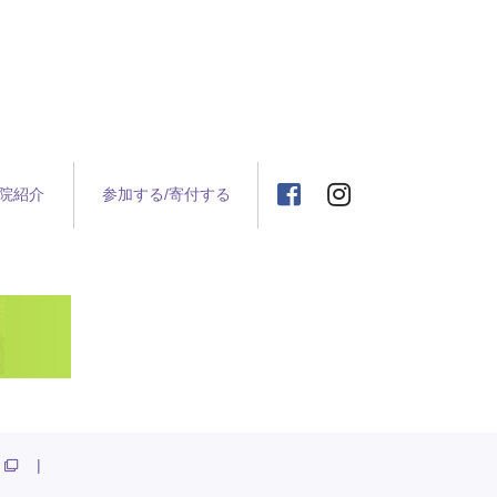
院紹介
参加する/寄付する
|