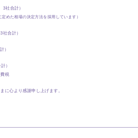
、3社合計）
に定めた相場の決定方法を採用しています）
、3社合計）
合計）
合計）
費税
さまに心より感謝申し上げます。