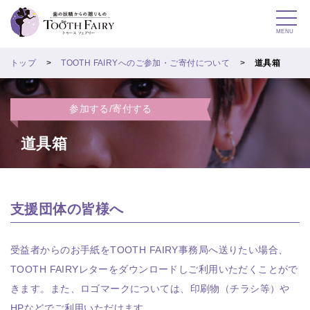
MENU
トップ
TOOTH FAIRYへのご参加・ご寄付について
道具箱
参加する/寄付する
道具箱
支援団体の皆様へ
受益者からのお手紙をTOOTH FAIRY事務局へ送りたい場合、
TOOTH FAIRYレターをダウンロードしご利用いただくことがで
きます。また、ロゴマークについては、印刷物（チラシ等）や
HPなどでご利用いただけます。