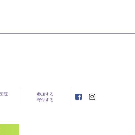
医院
参加する
寄付する