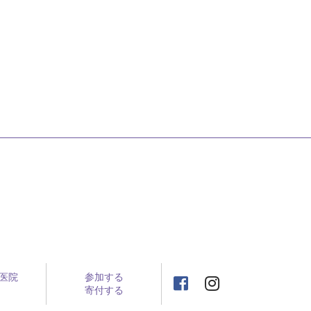
医院
参加する
寄付する