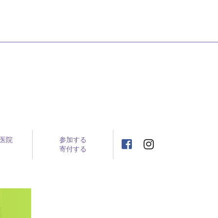
医院
参加する
寄付する