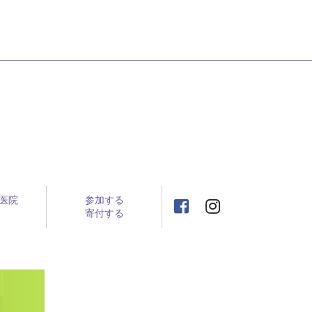
医院
参加する
寄付する