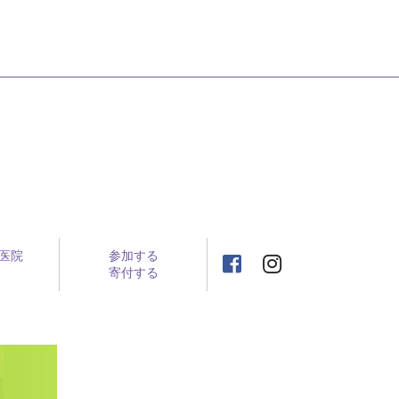
医院
参加する
寄付する