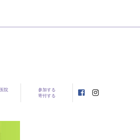
医院
参加する
寄付する