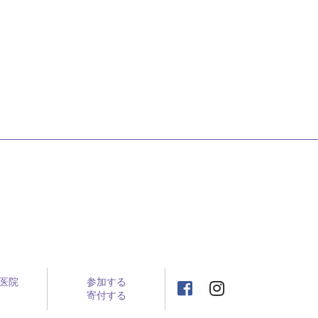
医院
参加する
寄付する