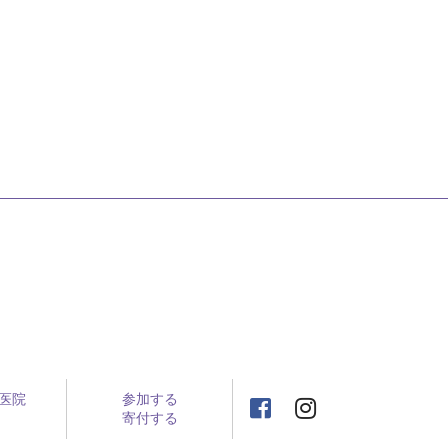
医院
参加する
寄付する