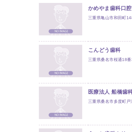
かめやま歯科口腔
三重県亀山市和田町1488
こんどう歯科
三重県桑名市桜通18番
医療法人 船橋歯
三重県桑名市多度町戸津4