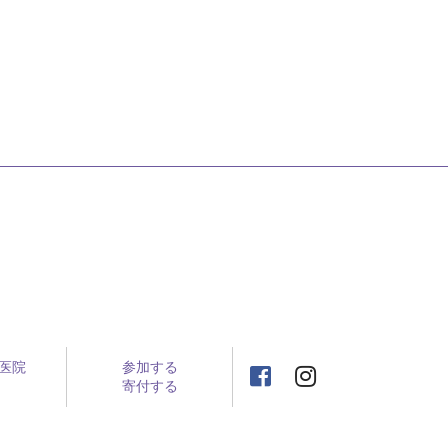
医院
参加する
寄付する